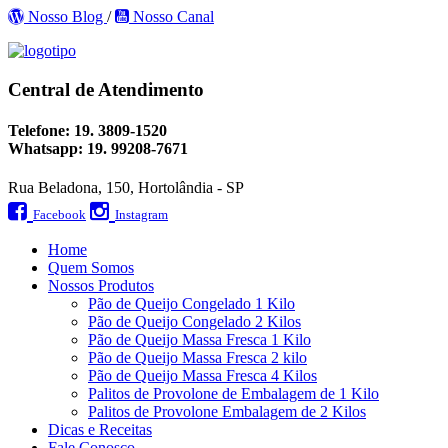
Nosso Blog
/
Nosso Canal
Central de Atendimento
Telefone:
19. 3809-1520
Whatsapp:
19. 99208-7671
Rua Beladona, 150, Hortolândia - SP
Facebook
Instagram
Home
Quem Somos
Nossos Produtos
Pão de Queijo Congelado 1 Kilo
Pão de Queijo Congelado 2 Kilos
Pão de Queijo Massa Fresca 1 Kilo
Pão de Queijo Massa Fresca 2 kilo
Pão de Queijo Massa Fresca 4 Kilos
Palitos de Provolone de Embalagem de 1 Kilo
Palitos de Provolone Embalagem de 2 Kilos
Dicas e Receitas
Fale Conosco